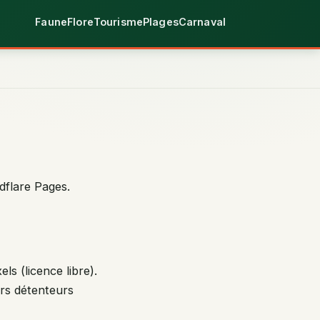
Faune
Flore
Tourisme
Plages
Carnaval
dflare Pages.
s (licence libre).
urs détenteurs