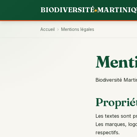
BIODIVERSITÉ
MARTINIQ
●
Accueil
›
Mentions légales
Menti
Biodiversité Mart
Propriét
Les textes sont p
Les marques, logo
respectifs.