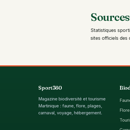
Sources
Statistiques sport
sites officiels des
Sport360
Biod
Magazine biodiversité et tourisme
Faun
Martinique : faune, flore, plages,
Flore
carnaval, voyage, hébergement.
Tour