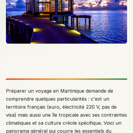
mo
vo
et
cr
un
te
co
1 
Préparer un voyage en Martinique demande de
comprendre quelques particularités : c'est un
territoire français (euro, électricité 220 V, pas de
visa) mais aussi une île tropicale avec ses contraintes
climatiques et sa culture créole spécifique. Voici un
panorama général qui couvre les essentiels du