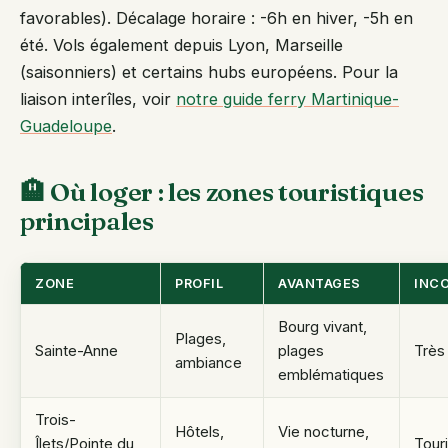
favorables). Décalage horaire : -6h en hiver, -5h en
été. Vols également depuis Lyon, Marseille
(saisonniers) et certains hubs européens. Pour la
liaison interîles, voir
notre guide ferry Martinique-
Guadeloupe
.
🏨 Où loger : les zones touristiques
principales
ZONE
PROFIL
AVANTAGES
INC
Bourg vivant,
Plages,
Sainte-Anne
plages
Très
ambiance
emblématiques
Trois-
Hôtels,
Vie nocturne,
Îlets/Pointe du
Tour