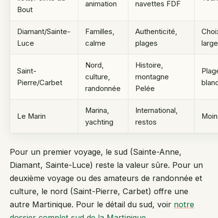
animation
navettes FDF
Bout
Diamant/Sainte-
Familles,
Authenticité,
Choi
Luce
calme
plages
larg
Nord,
Histoire,
Saint-
Plag
culture,
montagne
Pierre/Carbet
blan
randonnée
Pelée
Marina,
International,
Le Marin
Moin
yachting
restos
Pour un premier voyage, le sud (Sainte-Anne,
Diamant, Sainte-Luce) reste la valeur sûre. Pour un
deuxième voyage ou des amateurs de randonnée et
culture, le nord (Saint-Pierre, Carbet) offre une
autre Martinique. Pour le détail du sud, voir
notre
dossier complet sud de la Martinique
.