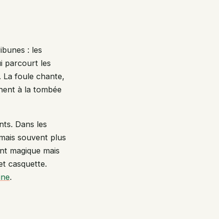
ibunes : les
 parcourt les
. La foule chante,
inent à la tombée
nts. Dans les
 mais souvent plus
ent magique mais
et casquette.
ine
.