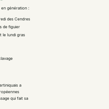
 en génération :
redi des Cendres
 de figuier
 le lundi gras
clavage
rtiniquais a
européennes
sage qui fait sa