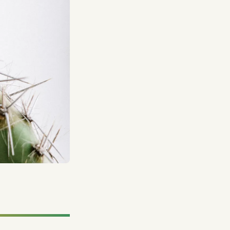
Le carnaval
martiniquais
mobilise
des dizaines
de milliers
de
participants
en costume
sur 4 jours
intenses.