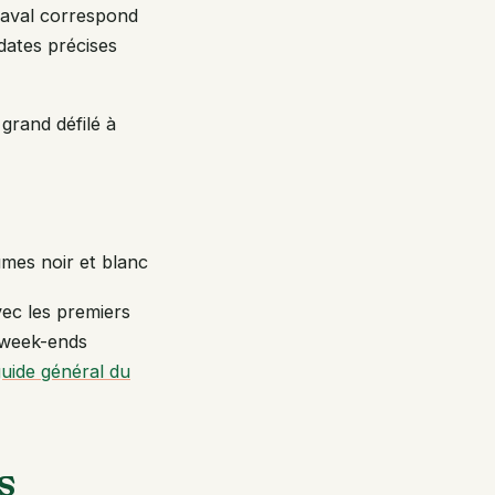
rnaval correspond
dates précises
grand défilé à
umes noir et blanc
vec les premiers
s week-ends
uide général du
s