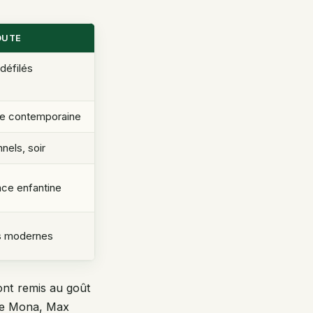
OUTE
défilés
te contemporaine
nnels, soir
ce enfantine
s modernes
sont remis au goût
ène Mona, Max