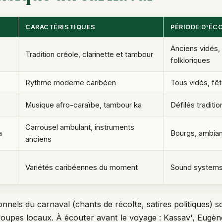
CARACTÉRISTIQUES
PÉRIODE D'ÉC
Anciens vidés, 
Tradition créole, clarinette et tambour
folkloriques
Rythme moderne caribéen
Tous vidés, fê
Musique afro-caraïbe, tambour ka
Défilés traditio
Carrousel ambulant, instruments
a
Bourgs, ambian
anciens
Variétés caribéennes du moment
Sound system
onnels du carnaval (chants de récolte, satires politiques) 
groupes locaux. À écouter avant le voyage : Kassav', Eug