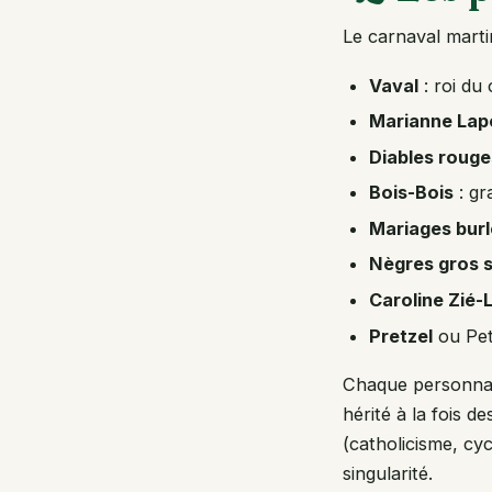
Le carnaval marti
Vaval
: roi du
Marianne Lap
Diables rouge
Bois-Bois
: gr
Mariages bur
Nègres gros s
Caroline Zié-L
Pretzel
ou Pet
Chaque personnage
hérité à la fois d
(catholicisme, cyc
singularité.