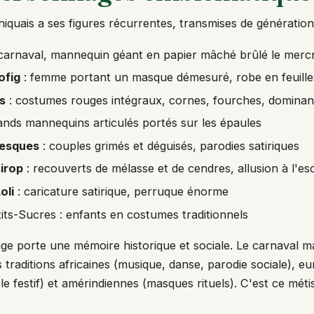
niquais a ses figures récurrentes, transmises de génération
 carnaval, mannequin géant en papier mâché brûlé le merc
ofig
: femme portant un masque démesuré, robe en feuilles
s
: costumes rouges intégraux, cornes, fourches, dominant
ands mannequins articulés portés sur les épaules
lesques
: couples grimés et déguisés, parodies satiriques
irop
: recouverts de mélasse et de cendres, allusion à l'es
oli
: caricature satirique, perruque énorme
its-Sucres : enfants en costumes traditionnels
 porte une mémoire historique et sociale. Le carnaval ma
es traditions africaines (musique, danse, parodie sociale), 
le festif) et amérindiennes (masques rituels). C'est ce métis