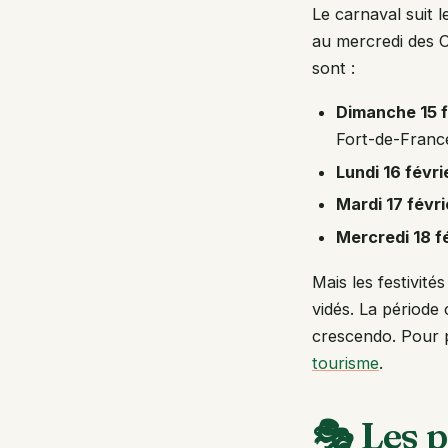
Le carnaval suit 
au mercredi des C
sont :
Dimanche 15 f
Fort-de-Franc
Lundi 16 févri
Mardi 17 févri
Mercredi 18 f
Mais les festivité
vidés. La période
crescendo. Pour p
tourisme
.
🎭 Les 